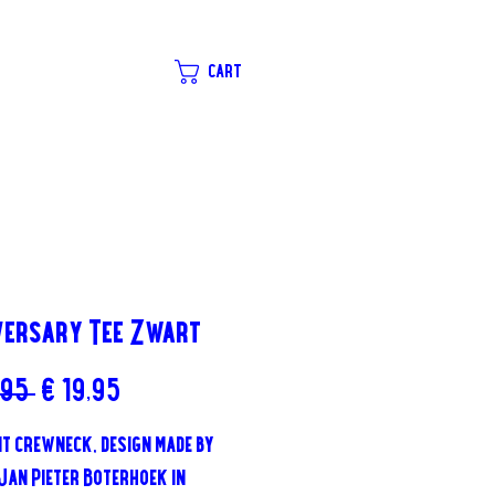
CART
versary Tee Zwart
Normale
Verkoopprijs
,95 
€ 19,95
prijs
it crewneck, design made by
Jan Pieter Boterhoek in