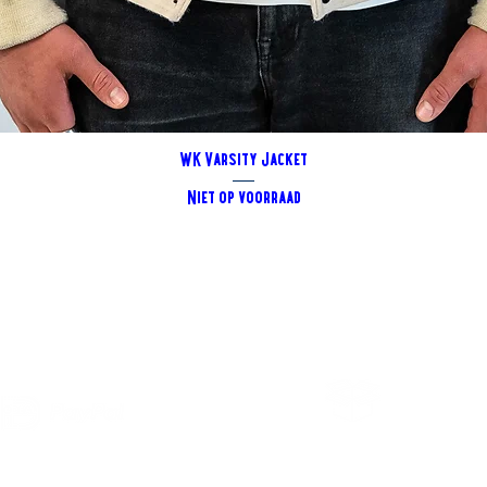
Snel overzicht
WK Varsity Jacket
Niet op voorraad
payment
free delivery in nl
on orders over €100