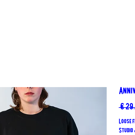
Anni
 € 29
Loose f
Studio 